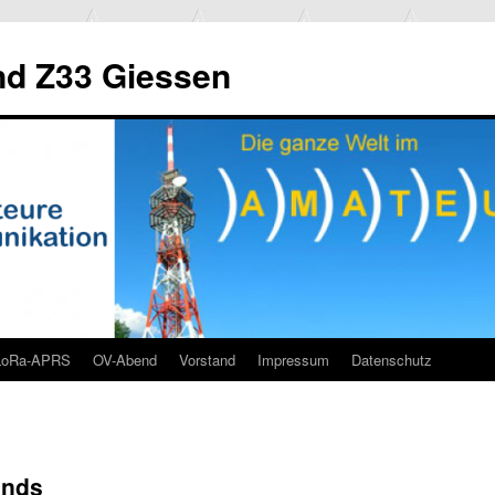
d Z33 Giessen
LoRa-APRS
OV-Abend
Vorstand
Impressum
Datenschutz
ends