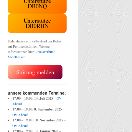
Unterstütze
DB0NQ
Unterstütze
DB0RHN
Unterstütze den Fortbestand der Relais
auf Fernmeldetürmen. Weitere
Informationen hier:
Relaisverbund
Mittelhessen
Störung melden
unsere kommenden Termine:
17:00
–
19:00
,
14. Juli 2025
–
OV
Abend
17:00
–
19:00
,
8. September 2025
–
OV Abend
17:00
–
19:00
,
10. November 2025
–
OV Abend
17:00
–
19:00
,
12. Januar 2026
–