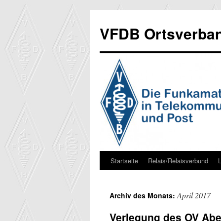
Zum
Inhalt
VFDB Ortsverban
springen
Startseite
Relais/Relaisverbund
April 2017
Archiv des Monats:
Verlegung des OV Ab