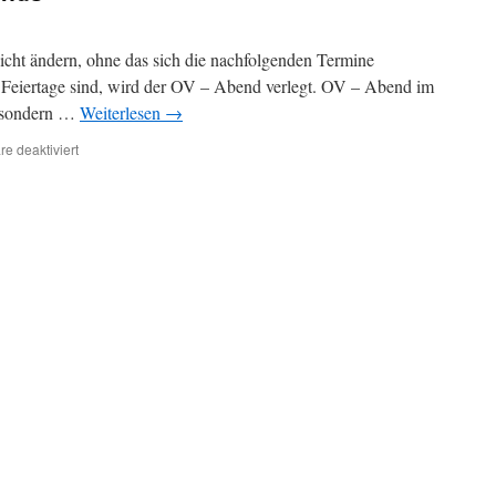
cht ändern, ohne das sich die nachfolgenden Termine
 Feiertage sind, wird der OV – Abend verlegt. OV – Abend im
t sondern …
Weiterlesen
→
für
e deaktiviert
Verlegung
des
OV
Abends