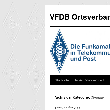
Zum
Inhalt
VFDB Ortsverban
springen
Startseite
Relais/Relaisverbund
Termine
Archiv der Kategorie:
Termine für Z33