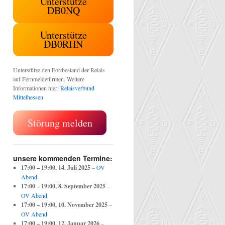
Unterstütze
DB0NQ
Unterstütze
DB0RHN
Unterstütze den Fortbestand der Relais
auf Fernmeldetürmen. Weitere
Informationen hier:
Relaisverbund
Mittelhessen
uptversammlung
Störung melden
unsere kommenden Termine:
17:00
–
19:00
,
14. Juli 2025
–
OV
Abend
17:00
–
19:00
,
8. September 2025
–
OV Abend
17:00
–
19:00
,
10. November 2025
–
OV Abend
17:00
–
19:00
,
12. Januar 2026
–