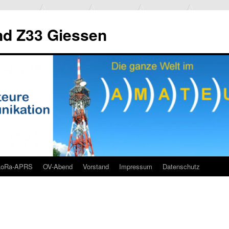
d Z33 Giessen
LoRa-APRS
OV-Abend
Vorstand
Impressum
Datenschutz