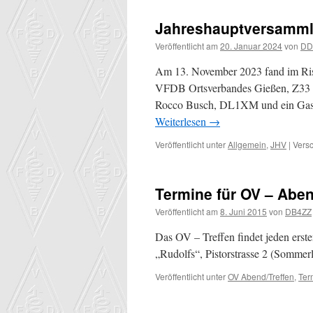
Jahreshauptversammlu
Veröffentlicht am
20. Januar 2024
von
DD
Am 13. November 2023 fand im Rist
VFDB Ortsverbandes Gießen, Z33 
Rocco Busch, DL1XM und ein Gast.
Weiterlesen
→
Veröffentlicht unter
Allgemein
,
JHV
|
Versc
Termine für OV – Abe
Veröffentlicht am
8. Juni 2015
von
DB4ZZ
Das OV – Treffen findet jeden erst
„Rudolfs“, Pistorstrasse 2 (Sommerl
Veröffentlicht unter
OV Abend/Treffen
,
Ter