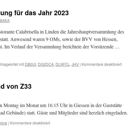
ng für das Jahr 2023
8AKA
orante Calabrisella in Linden die Jahreshauptversammlung des
statt. Anwesend waren 9 OMs, sowie der BVV von Hessen,
 Im Verlauf der Versammlung berichtete der Vorsitzende …
für
hlagwortet mit
DB0UI
,
DG2DCA
,
DL9FCL
,
JHV
|
Kommentare deaktiviert
Jahresha
für
das
nd von Z33
Jahr
2023
en Montag im Monat um 16:15 Uhr in Giessen in der Gaststätte
ad Gebäude) statt. Gäste und Mitglieder sind herzlich eingeladen.
für
mine
|
Kommentare deaktiviert
Termine
für