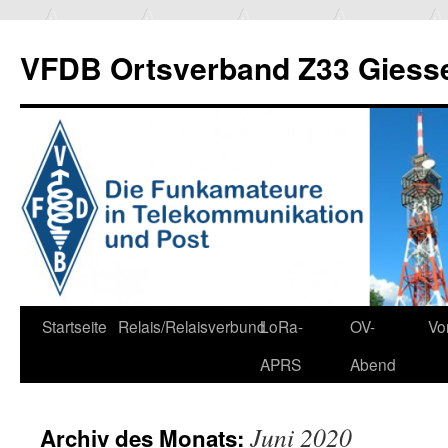
Zum
Inhalt
VFDB Ortsverband Z33 Giess
springen
Startseite
Relais/Relaisverbund
LoRa-
OV-
Vo
APRS
Abend
Juni 2020
Archiv des Monats: