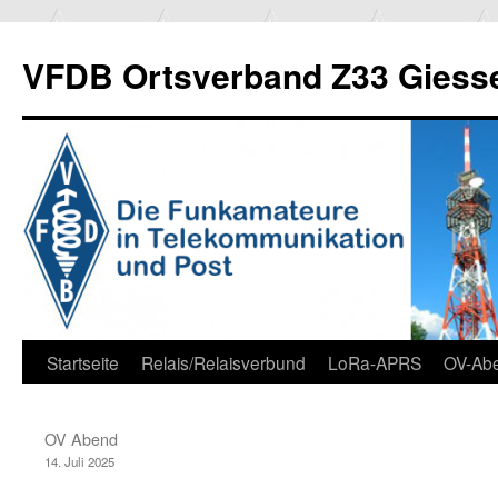
Zum
Inhalt
VFDB Ortsverband Z33 Giess
springen
Startseite
Relais/Relaisverbund
LoRa-APRS
OV-Ab
OV Abend
14. Juli 2025