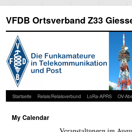
Zum
Inhalt
VFDB Ortsverband Z33 Giess
springen
Startseite
Relais/Relaisverbund
LoRa-APRS
OV-Ab
My Calendar
Veranstaltungen im Augu