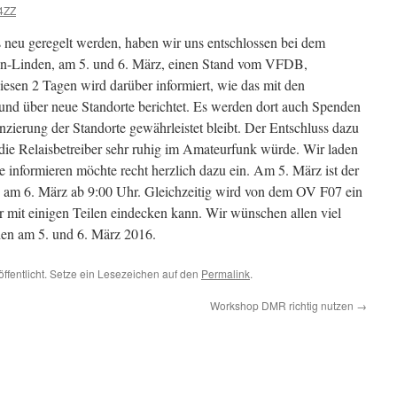
4ZZ
s neu geregelt werden, haben wir uns entschlossen bei dem
in-Linden, am 5. und 6. März, einen Stand vom VFDB,
iesen 2 Tagen wird darüber informiert, wie das mit den
t und über neue Standorte berichtet. Es werden dort auch Spenden
ierung der Standorte gewährleistet bleibt. Der Entschluss dazu
 die Relaisbetreiber sehr ruhig im Amateurfunk würde. Wir laden
e informieren möchte recht herzlich dazu ein. Am 5. März ist der
d am 6. März ab 9:00 Uhr. Gleichzeitig wird von dem OV F07 ein
er mit einigen Teilen eindecken kann. Wir wünschen allen viel
hen am 5. und 6. März 2016.
öffentlicht. Setze ein Lesezeichen auf den
Permalink
.
Workshop DMR richtig nutzen
→