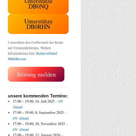
Unterstütze
DB0NQ
Unterstütze
DB0RHN
Unterstütze den Fortbestand der Relais
auf Fernmeldetürmen. Weitere
Informationen hier:
Relaisverbund
Mittelhessen
Störung melden
unsere kommenden Termine:
17:00
–
19:00
,
14. Juli 2025
–
OV
Abend
17:00
–
19:00
,
8. September 2025
–
OV Abend
17:00
–
19:00
,
10. November 2025
–
OV Abend
17:00
–
19:00
,
12. Januar 2026
–