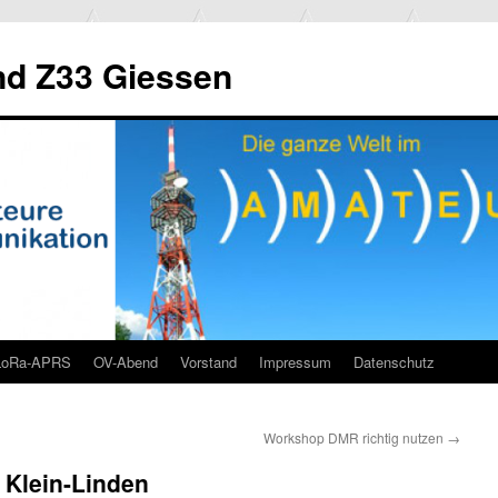
d Z33 Giessen
LoRa-APRS
OV-Abend
Vorstand
Impressum
Datenschutz
Workshop DMR richtig nutzen
→
n Klein-Linden