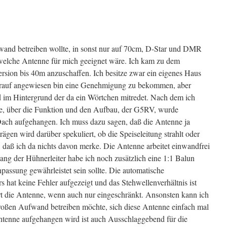
and betreiben wollte, in sonst nur auf 70cm, D-Star und DMR
 welche Antenne für mich geeignet wäre. Ich kam zu dem
rsion bis 40m anzuschaffen. Ich besitze zwar ein eigenes Haus
darauf angewiesen bin eine Genehmigung zu bekommen, aber
d im Hintergrund der da ein Wörtchen mitredet. Nach dem ich
tte, über die Funktion und den Aufbau, der G5RV, wurde
 Dach aufgehangen. Ich muss dazu sagen, daß die Antenne ja
iträgen wird darüber spekuliert, ob die Speiseleitung strahlt oder
, daß ich da nichts davon merke. Die Antenne arbeitet einwandfrei
g der Hühnerleiter habe ich noch zusätzlich eine 1:1 Balun
passung gewährleistet sein sollte. Die automatische
 hat keine Fehler aufgezeigt und das Stehwellenverhältnis ist
ert die Antenne, wenn auch nur eingeschränkt. Ansonsten kann ich
oßen Aufwand betreiben möchte, sich diese Antenne einfach mal
ntenne aufgehangen wird ist auch Ausschlaggebend für die