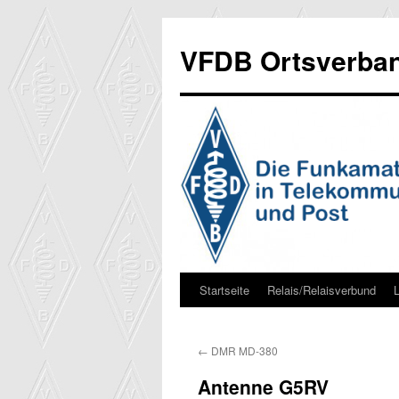
Zum
Inhalt
VFDB Ortsverban
springen
Startseite
Relais/Relaisverbund
←
DMR MD-380
Antenne G5RV