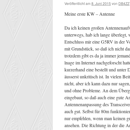
Veröffentlicht am
8. Juni 2015
von
DB4ZZ
Meine erste KW – Antenne
Da ich keinen großen Antennenaufw
unterwegs, hab ich lange überlegt,
Entschluss mir eine G5RV in der Ve
mit Grundstück, so daß ich nicht 
trotzdem gibt es da ja immer jeman
lnage im Internet nachgeforscht ha
kurzerhand eine bestellt und unter
äusserst unkritisch ist. In vielen Be
nicht, aber ich kann dazu nur sagen
und ohne Probleme. An dem Übergan
eingebaut, so daß auch eine gute An
Antennenanpassung des Transceivers
auch gut. Selbst für 80m funktioni
nur empfehlen, wenn man keinen gr
ansehen. Die Richtung in der die A