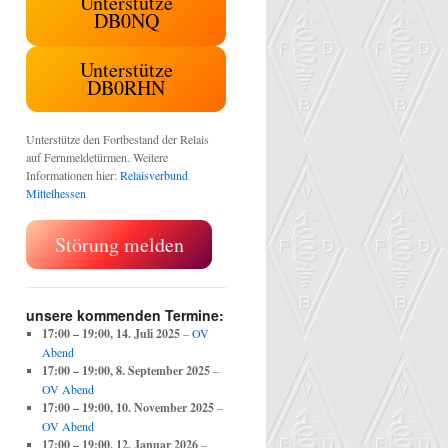
Unterstütze
DB0NQ
Unterstütze
DB0RHN
Unterstütze den Fortbestand der Relais
auf Fernmeldetürmen. Weitere
Informationen hier:
Relaisverbund
Mittelhessen
Störung melden
unsere kommenden Termine:
17:00
–
19:00
,
14. Juli 2025
–
OV
Abend
17:00
–
19:00
,
8. September 2025
–
OV Abend
17:00
–
19:00
,
10. November 2025
–
OV Abend
17:00
–
19:00
,
12. Januar 2026
–