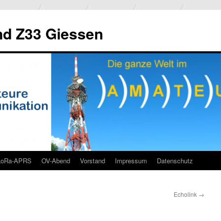
d Z33 Giessen
LoRa-APRS
OV-Abend
Vorstand
Impressum
Datenschutz
Echolink
→